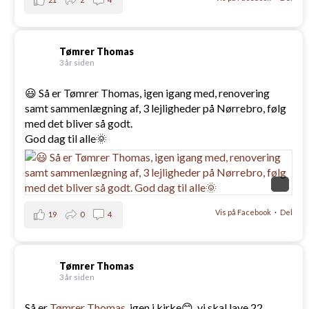
Tømrer Thomas
3 år siden
😃 Så er Tømrer Thomas, igen igang med, renovering
samt sammenlægning af, 3 lejligheder på Nørrebro, følg
med det bliver så godt.
God dag til alle🌞
Vis på Facebook
·
Del
19
0
4
Tømrer Thomas
3 år siden
Så er
Tømrer Thomas
, igen i kirke😊, vi skal lave 22