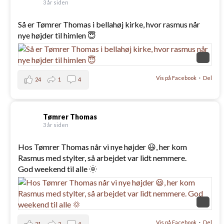
3 år siden
Så er Tømrer Thomas i bellahøj kirke, hvor rasmus når
nye højder til himlen 😇
Vis på Facebook
·
Del
24
1
4
Tømrer Thomas
3 år siden
Hos Tømrer Thomas når vi nye højder 😃, her kom
Rasmus med stylter, så arbejdet var lidt nemmere.
God weekend til alle 🌞
Vis på Facebook
·
Del
21
2
4