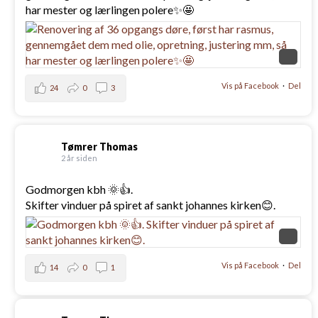
har mester og lærlingen polere✨️🤩
Vis på Facebook
·
Del
24
0
3
Tømrer Thomas
2 år siden
Godmorgen kbh 🌞👍.
Skifter vinduer på spiret af sankt johannes kirken😊.
Vis på Facebook
·
Del
14
0
1