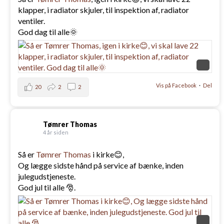
klapper, i radiator skjuler, til inspektion af, radiator
ventiler.
God dag til alle🌞
Vis på Facebook
·
Del
20
2
2
Tømrer Thomas
4 år siden
Så er
Tømrer Thomas
i kirke😊,
Og lægge sidste hånd på service af bænke, inden
julegudstjeneste.
God jul til alle 🎅.