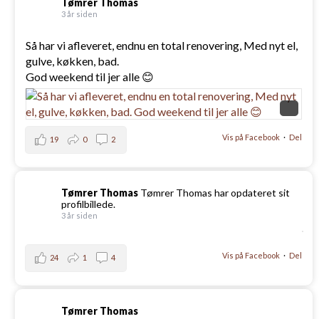
Tømrer Thomas
3 år siden
Så har vi afleveret, endnu en total renovering, Med nyt el,
gulve, køkken, bad.
God weekend til jer alle 😊
Vis på Facebook
·
Del
19
0
2
Tømrer Thomas
Tømrer Thomas har opdateret sit
profilbillede.
3 år siden
Vis på Facebook
·
Del
24
1
4
Tømrer Thomas